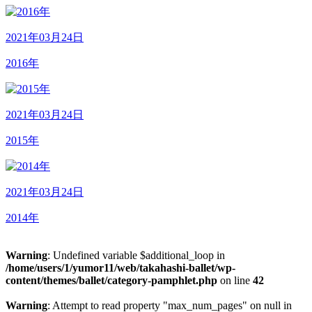
2021年03月24日
2016年
2021年03月24日
2015年
2021年03月24日
2014年
Warning
: Undefined variable $additional_loop in
/home/users/1/yumor11/web/takahashi-ballet/wp-
content/themes/ballet/category-pamphlet.php
on line
42
Warning
: Attempt to read property "max_num_pages" on null in