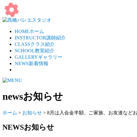
HOME
ホーム
INSTRUCTOR
講師紹介
CLASS
クラス紹介
SCHOOL
教室紹介
GALLERY
ギャラリー
NEWS
新着情報
news
お知らせ
ホーム
>
お知らせ
> 8月は入会金半額、ご家族、お友達な
NEWS
お知らせ