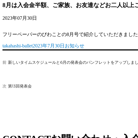
8月は入会金半額、ご家族、お友達などお二人以上
2023年07月30日
フリーペーパーのびわことの8月号で紹介していただきまし
takahashi-ballet
2023年7月30日
お知らせ
投
投
カ
稿
稿
テ
投
者
日:
ゴ
前
新しいタイムスケジュールと6月の発表会のパンフレットをアップしま
前
稿
リ
の
ー
ナ
投
稿:
ビ
次
第13回発表会
次
の
ゲ
投
ー
稿:
シ
ョ
ン