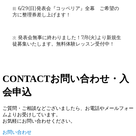
投
者
日:
ゴ
6/29(日)発表会『コッペリア』全幕 ご希望の
前
前
稿
リ
方に整理券差し上げます！
の
ー
ナ
投
稿:
ビ
発表会無事に終わりました！7/8(火)より新規生
次
次
ゲ
徒募集いたします。無料体験レッスン受付中！
の
ー
投
稿:
シ
ョ
CONTACT
お問い合わせ・入
ン
会申込
ご質問・ご相談などございましたら、お電話やメールフォー
ムよりお受けしています。
お気軽にお問い合わせください。
お問い合わせ